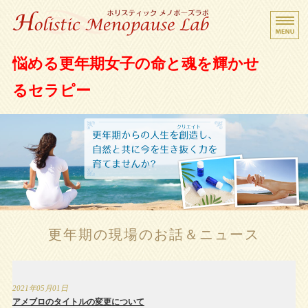
更年期女子救済サロン ホリスティック メノポ
悩める更年期女子の命と魂を輝かせ
ーズラボ
るセラピー
Home
Beginner's Guide
Holistic Menopause
Menu
更年期の現場のお話＆ニュース
Contact
2021年05月01日
アメブロのタイトルの変更について