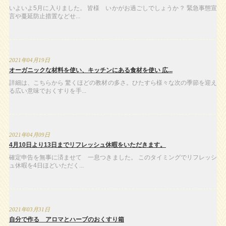
いよいよ5月に入りました。 皆様 いかがお過ごしでしょうか？ 緊急事態宣
言や蔓延防止措置などせ...
2021年04月19日
オーガニックな材料を使い、キッチンにある食材を使い 広...
詳細は、こちらから 驚くほどの教材の多さ。ひたすら様々な次の季節を迎え
る広い意味でおくすりを手...
2021年04月09日
4月10日より13日までリフレッシュ休暇をいただきます。
確定申告を無事に済ませて 一息つきました。 このタイミングでリフレッシ
ュ休暇を4日ほどいただく...
2021年03月31日
自分で作る アロマとハーブのおくすり箱