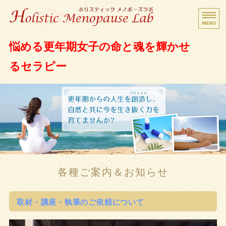
更年期女子救済サロン ホリスティック メノポ
悩める更年期女子の命と魂を輝かせ
ーズラボ
るセラピー
Home
Beginner's Guide
Holistic Menopause
Menu
各種ご案内＆お知らせ
Contact
取材・講座・執筆のご依頼について