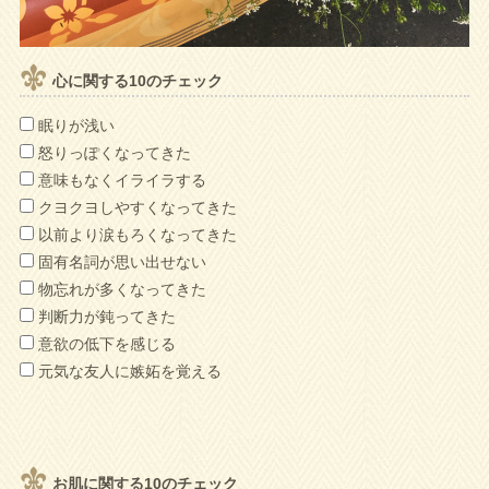
心に関する10のチェック
眠りが浅い
怒りっぽくなってきた
意味もなくイライラする
クヨクヨしやすくなってきた
以前より涙もろくなってきた
固有名詞が思い出せない
物忘れが多くなってきた
判断力が鈍ってきた
意欲の低下を感じる
元気な友人に嫉妬を覚える
お肌に関する10のチェック