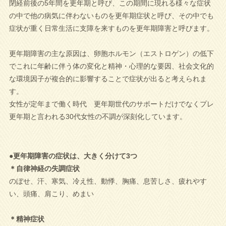
閉経前後の5年間を更年期と呼び、この期間に現れる様々な症状
の中で他の病気に伴わないものを更年期症状と呼び、その中でも
症状が重く日常生活に支障を来すものを更年期障害と呼びます。
更年期障害の主な原因は、卵胞ホルモン（エストロゲン）の低下
でこれに年齢に伴う体の変化と精神・心理的な要因、社会文化的
な環境因子が複合的に影響することで症状が出ると考えられま
す。
女性が定年まで働く時代 更年期世代のサポートだけでなくプレ
更年期と言われる30代女性の不調が深刻化しています。
●更年期障害の症状は、大きく分けて3つ
＊自律神経の失調症状
のぼせ、汗、寒気、冷え性、動悸、胸痛、息苦しさ、疲れやす
い、頭痛、肩こり、めまい
＊精神症状