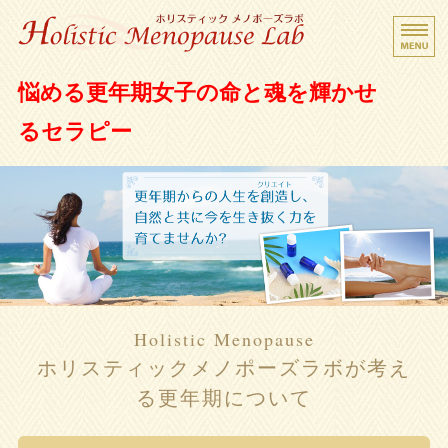
更年期女子救済サロン ホリスティック メノポ
悩める更年期女子の命と魂を輝かせ
ーズラボ
るセラピー
Home
Beginner's Guide
Holistic Menopause
Menu
Holistic Menopause
ホリスティックメノポーズラボが考え
Contact
る更年期について