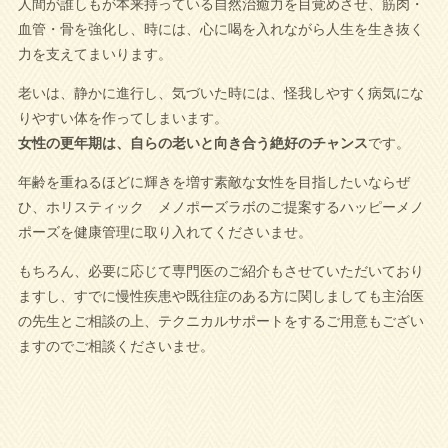
人間が誰しもが本来持っている自然治癒力を目覚めさせ、筋肉・
血管・骨を強化し、時には、心に喝を入れながら人生を生き抜く
力を支えてまいります。
老いは、静かに進行し、気づいた時には、怪我しやすく病気にな
りやすい体を作ってしまいます。
女性の更年期は、自らの老いと向き合う絶好のチャンス
です。
年齢を重ねるほどに輝きを増す素敵な女性を目指したいならぜ
ひ、ホリスティック メノポーズラボのご提案するハッピーメノ
ポーズを健康管理に取り入れてくださいませ。
もちろん、必要に応じて専門医のご紹介もさせていただいており
ますし、すでに慢性疾患や既往症のある方に関しましても主治医
の先生とご相談の上、テクニカルサポートをするご用意もござい
ますのでご相談くださいませ。