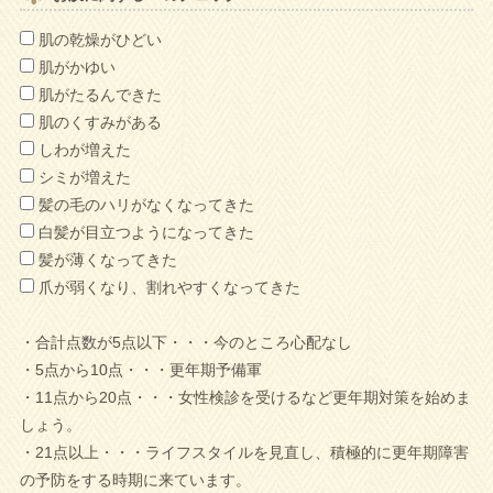
肌の乾燥がひどい
肌がかゆい
肌がたるんできた
肌のくすみがある
しわが増えた
シミが増えた
髪の毛のハリがなくなってきた
白髪が目立つようになってきた
髪が薄くなってきた
爪が弱くなり、割れやすくなってきた
・合計点数が5点以下・・・今のところ心配なし
・5点から10点・・・更年期予備軍
・11点から20点・・・女性検診を受けるなど更年期対策を始めま
しょう。
・21点以上・・・ライフスタイルを見直し、積極的に更年期障害
の予防をする時期に来ています。