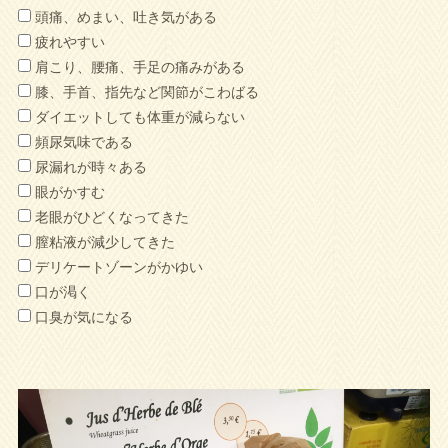
頭痛、めまい、吐き気がある
疲れやすい
肩こり、腰痛、手足の痛みがある
膝、手首、指先など関節がこわばる
ダイエットしても体重が減らない
頻尿気味である
尿漏れが時々ある
眼がかすむ
老眼がひどくなってきた
膣粘液が減少してきた
デリケートゾーンがかゆい
口が渇く
口臭が気になる