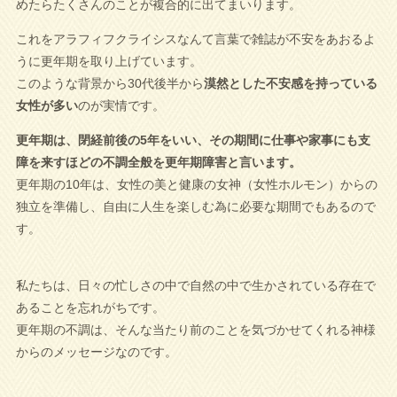
めたらたくさんのことが複合的に出てまいります。
これをアラフィフクライシスなんて言葉で雑誌が不安をあおるよ
うに更年期を取り上げています。
このような背景から30代後半から
漠然とした不安感を持っている
女性が多い
のが実情です。
更年期は、閉経前後の5年をいい、その期間に仕事や家事にも支
障を来すほどの不調全般を更年期障害と言います。
更年期の10年は、女性の美と健康の女神（女性ホルモン）からの
独立を準備し、自由に人生を楽しむ為に必要な期間でもあるので
す。
私たちは、日々の忙しさの中で自然の中で生かされている存在で
あることを忘れがちです。
更年期の不調は、そんな当たり前のことを気づかせてくれる神様
からのメッセージなのです。