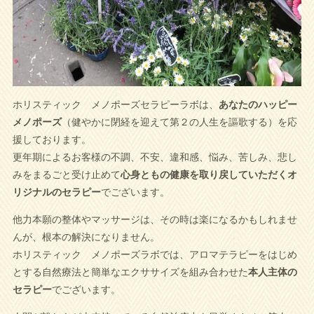
ホリスティック メノポーズセラピーラボは、
あなたのハッピー
メノポーズ
（健やかに閉経を迎えて第２の人生を謳歌する）を応
援しております。
更年期によるお客様の不調、不安、違和感、悩み、苦しみ、悲し
みをまるごと受け止めて
心身ともの健康を取り戻していただくオ
リジナルのセラピー
でございます。
他力本願の整体やマッサージは、その時は楽になるかもしれませ
んが、根本の解決になりません。
ホリスティック メノポーズラボでは、アロマテラピーをはじめ
とする自然療法と簡単なエクササイズを組み合わせた
本人主体の
セラピー
でございます。