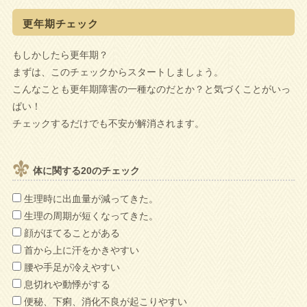
更年期チェック
もしかしたら更年期？
まずは、このチェックからスタートしましょう。
こんなことも更年期障害の一種なのだとか？と気づくことがいっ
ぱい！
チェックするだけでも不安が解消されます。
体に関する20のチェック
生理時に出血量が減ってきた。
生理の周期が短くなってきた。
顔がほてることがある
首から上に汗をかきやすい
腰や手足が冷えやすい
息切れや動悸がする
便秘、下痢、消化不良が起こりやすい