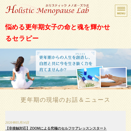
更年期女子救済サロン ホリスティック メノポ
悩める更年期女子の命と魂を輝かせ
ーズラボ
るセラピー
Home
Beginner's Guide
Holistic Menopause
Menu
更年期の現場のお話＆ニュース
Contact
2020年05月14日
【非接触対応】ZOOMによる究極のセルフケアレッスンスタート