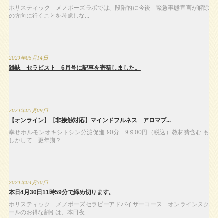
ホリスティック メノポーズラボでは、段階的に今後 緊急事態宣言が解除
の方向に行くことを考慮しな...
2020年05月14日
雑誌 セラピスト 6月号に記事を寄稿しました。
2020年05月09日
【オンライン】【非接触対応】マインドフルネス アロマブ...
幸せホルモンオキシトシン分泌促進 90分…9９00円（税込）教材費含む も
しかして 更年期？ ...
2020年04月30日
本日4月30日11時59分で締め切ります。
ホリスティック メノポーズセラピーアドバイザーコース オンラインスク
ールのお得な割引は、本日夜...