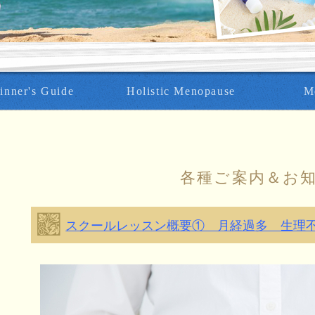
inner's Guide
Holistic Menopause
M
各種ご案内＆お
スクールレッスン概要① 月経過多 生理