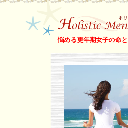
更年期女子救済サ
悩める更年期女子の命
ク メノポーズラボ