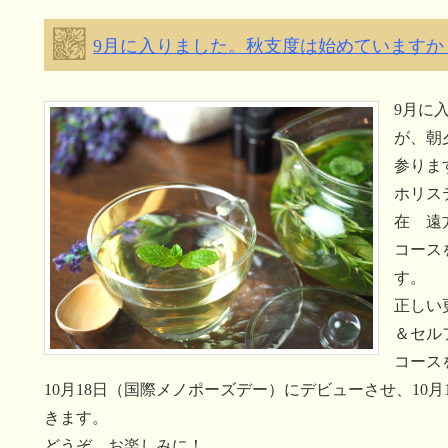
9月に入りました。秋支度は始めていますか
9月に
が、朝
参りま
ホリス
在 遠
コース
す。
正しい
＆セル
コース
10月18日（国際メノポーズデー）にデビューさせ、10
きます。
どうぞ お楽しみに！