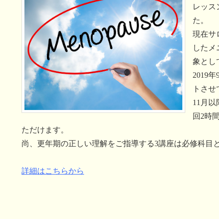
レッス
た。
現在サ
したメ
象とし
201
トさせ
11月
回2時間
ただけます。
尚、更年期の正しい理解をご指導する3講座は必修科目
詳細はこちらから