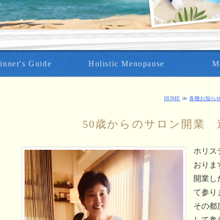
inner's Guide
Holistic Menopause
M
HOME
≫
各種お知ら
50歳からのサロン開業
ホリス
おりま
開業し
て参り
その都
して参