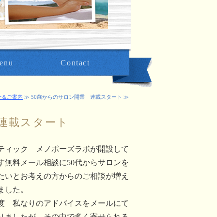
enu
Contact
せ＆ご案内
≫ 50歳からのサロン開業 連載スタート ≫
 連載スタート
ティック メノポーズラボが開設して
す無料メール相談に50代からサロンを
たいとお考えの方からのご相談が増え
ました。
度 私なりのアドバイスをメールにて
りましたが、その中で多く寄せられる