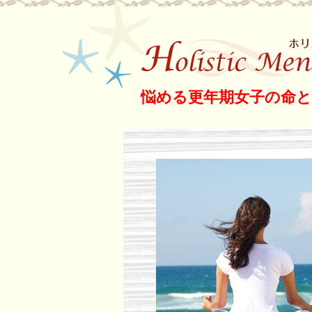
更年期女子救済サ
悩める更年期女子の命
ク メノポーズラボ