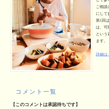
ご相談
にして
第1回
は、可
という
ます。
詳細は
コメント一覧
【このコメントは承認待ちです】