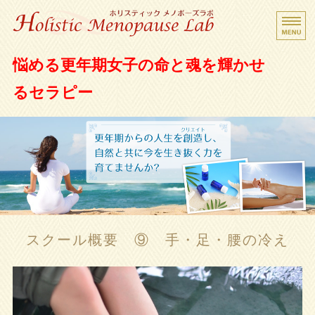
更年期女子救済サロン ホリスティック メノポ
悩める更年期女子の命と魂を輝かせ
ーズラボ
るセラピー
Home
Beginner's Guide
Holistic Menopause
Menu
スクール概要 ⑨ 手・足・腰の冷え
Contact