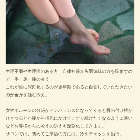
生理不順や生理痛のある方 自律神経が失調気味の方を悩ますの
で 手・足・腰の冷え
これが更に深刻化するのが更年期であると自覚していただきたい
のが全身を蝕む冷え。
女性ホルモンの分泌がアンバランスになってくると脚の付け根が
ひきつるとか腰から指先にかけてこすり続けたくなるように寒い
などお客様からの冷えの訴えも深刻化してきます。
サロンでは、初めてご来店の方には、冷えチェックを励行。